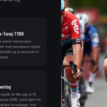
e-Toray T1100
e-piece monocoque-
tion med aerospace-grade
 Udviklet og produceret in-
aiwan.
evering
typisk en lille uge at få
ende DARE cykel hjem fra
æiske hovedlager, hvis