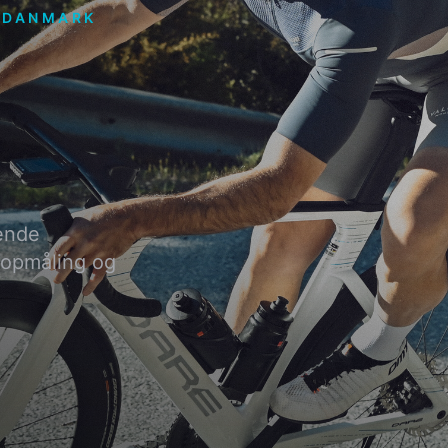
I DANMARK
ende
 opmåling og