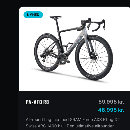
NYHED
PA-AFO R8
59.995
kr.
48.995 kr.
All-round flagship med SRAM Force AXS E1 og DT
Swiss ARC 1400 hjul. Den ultimative allrounder.