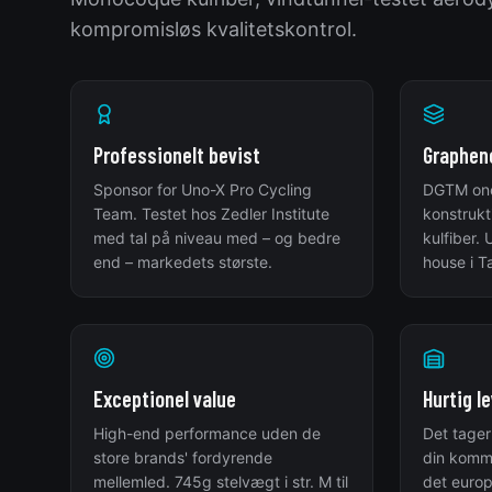
kompromisløs kvalitetskontrol.
Professionelt bevist
Graphen
Sponsor for Uno-X Pro Cycling
DGTM on
Team. Testet hos Zedler Institute
konstruk
med tal på niveau med – og bedre
kulfiber.
end – markedets største.
house i T
Exceptionel value
Hurtig l
High-end performance uden de
Det tager 
store brands' fordyrende
din komm
mellemled. 745g stelvægt i str. M til
det europ