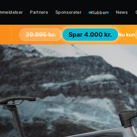
nmeldelser
Partnere
Sponsorater
News
Klubber
39.995 kr.
Spar
4.000 kr.
Nu kun