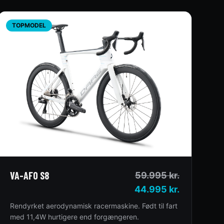
TOPMODEL
VA-AFO S8
59.995
kr.
44.995 kr.
Rendyrket aerodynamisk racermaskine. Født til fart
med 11,4W hurtigere end forgængeren.