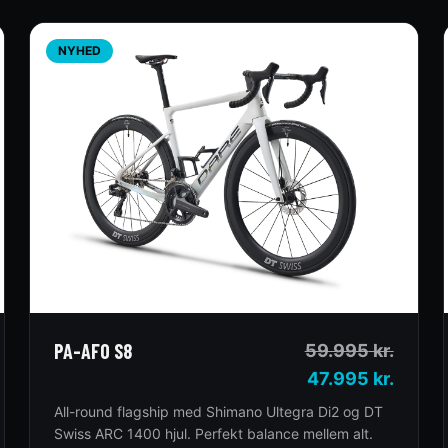
NYHED
PA-AFO S8
59.995
kr.
47.995 kr.
All-round flagship med Shimano Ultegra Di2 og DT
Swiss ARC 1400 hjul. Perfekt balance mellem alt.