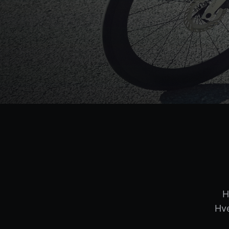
H
Hve