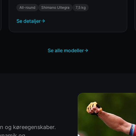
All-round
Shimano Ultegra
7,5 kg
Se detaljer
Se alle modeller
ion og køreegenskaber.
dynamik og