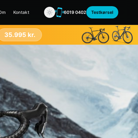
Om
Kontakt
6019 0402
Testkørsel
35.995 kr.