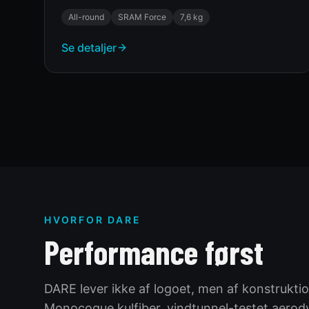
All-round
SRAM Force
7,6 kg
Se detaljer
HVORFOR DARE
Performance først
DARE lever ikke af logoet, men af konstrukt
Monocoque kulfiber, vindtunnel-testet aero